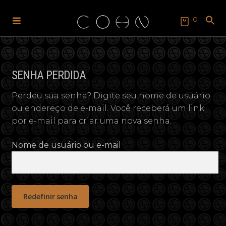
0
Pular
Pular
para
para
SEARCH
FOR:
navegação
o
Search Button
conteúdo
SENHA PERDIDA
Perdeu sua senha? Digite seu nome de usuário
ou endereço de e-mail. Você receberá um link
por e-mail para criar uma nova senha.
Nome de usuário ou e-mail
Redefinir senha