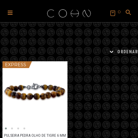
0
Pular
Pular
para
para
SEARCH
FOR:
navegação
o
Search Button
conteúdo
ORDENAR
EXPRESS
PULSEIRA PEDRA OLHO DE TIGRE 6 MM