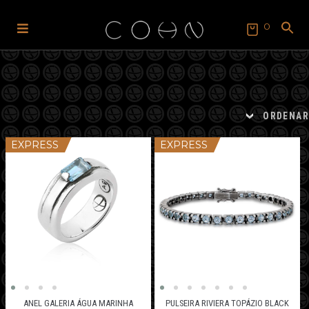
0
Pular
Pular
para
para
SEARCH
FOR:
navegação
o
Search Button
conteúdo
ORDENAR
EXPRESS
EXPRESS
ANEL GALERIA ÁGUA MARINHA
PULSEIRA RIVIERA TOPÁZIO BLACK