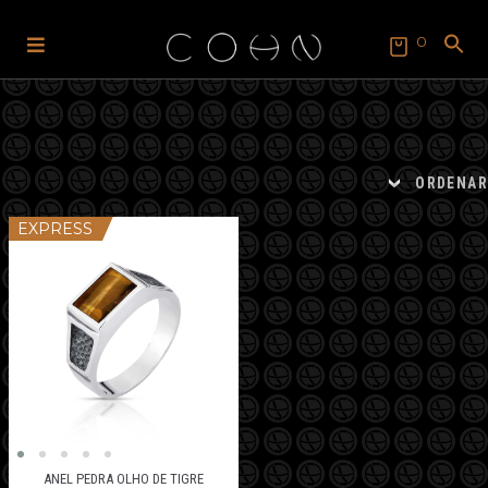
0
Pular
Pular
para
para
SEARCH
FOR:
navegação
o
Search Button
conteúdo
ORDENAR
EXPRESS
ANEL PEDRA OLHO DE TIGRE