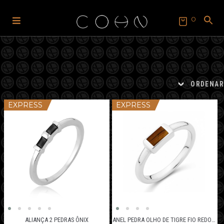
0
Pular
Pular
para
para
SEARCH
FOR:
navegação
o
Search Button
conteúdo
ORDENAR
EXPRESS
EXPRESS
ALIANÇA 2 PEDRAS ÔNIX
ANEL PEDRA OLHO DE TIGRE FIO REDONDO