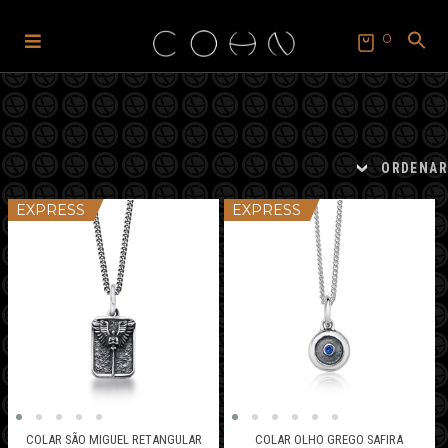
0
Pular
Pular
para
para
SEARCH
FOR:
navegação
o
Search Button
conteúdo
ORDENAR
EXPRESS
EXPRESS
COLAR SÃO MIGUEL RETANGULAR
COLAR OLHO GREGO SAFIRA