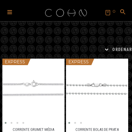
0
Pular
Pular
para
para
SEARCH
FOR:
navegação
o
Search Button
conteúdo
ORDENAR
EXPRESS
EXPRESS
CORRENTE GRUMET MÉDIA
CORRENTE BOLAS DE PRATA