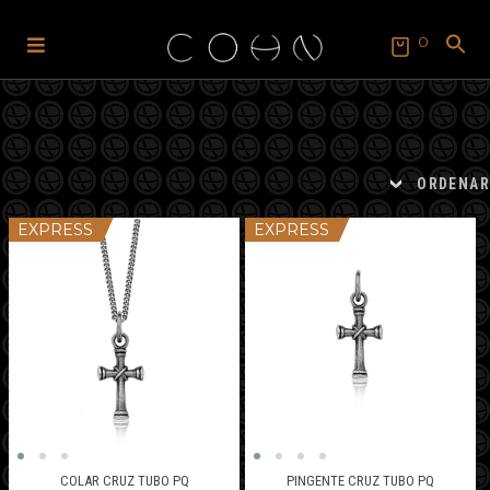
0
Pular
Pular
para
para
SEARCH
FOR:
navegação
o
Search Button
conteúdo
ORDENAR
EXPRESS
EXPRESS
COLAR CRUZ TUBO PQ
PINGENTE CRUZ TUBO PQ