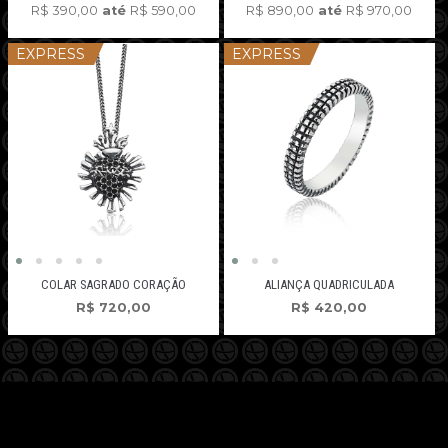
R$
390,00
até
R$
590,00
R$
890,00
até
R$
970,00
EXPRESS
EXPRESS
COLAR SAGRADO CORAÇÃO
ALIANÇA QUADRICULADA
R$
720,00
R$
420,00