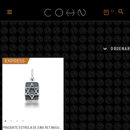
0
Pular
Pular
para
para
SEARCH
FOR:
navegação
o
Search Button
conteúdo
ORDENAR
EXPRESS
PINGENTE ESTRELA DE DAVI RETANGULAR