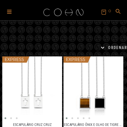
0
Pular
Pular
para
para
SEARCH
FOR:
navegação
o
Search Button
conteúdo
ORDENAR
EXPRESS
EXPRESS
ESCAPULÁRIO CRUZ CRUZ
ESCAPULÁRIO ÔNIX E OLHO DE TIGRE QUADRADO