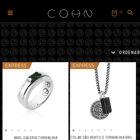
0
Pular
Pular
para
para
SEARCH
FOR:
navegação
o
Search Button
conteúdo
ORDENAR
EXPRESS
EXPRESS
COLAR SÃO BENTO E TURMALINA BRUTA
ANEL GALERIA TURMALINA