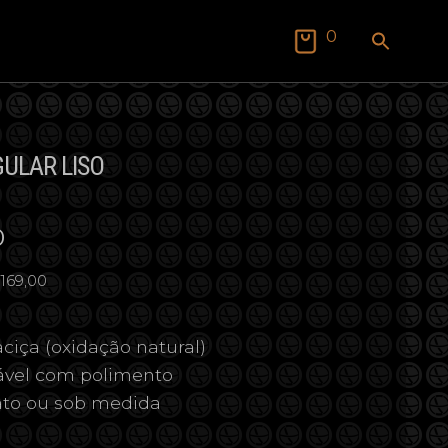
SEAR
0
FOR:
Search Butto
ULAR LISO
0
 169,00
ciça (oxidação natural)
vável com polimento
ato ou sob medida