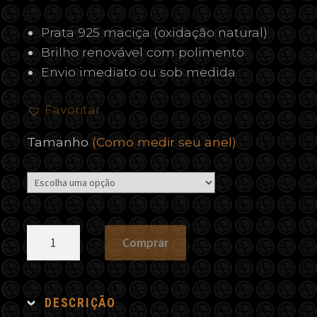
Prata 925 maciça (oxidação natural)
Brilho renovável com polimento
Envio imediato ou sob medida
Favoritar
Tamanho
(Como medir seu anel)
Anel
Comprar
São
Bento
Frisos
DESCRIÇÃO
quantidade