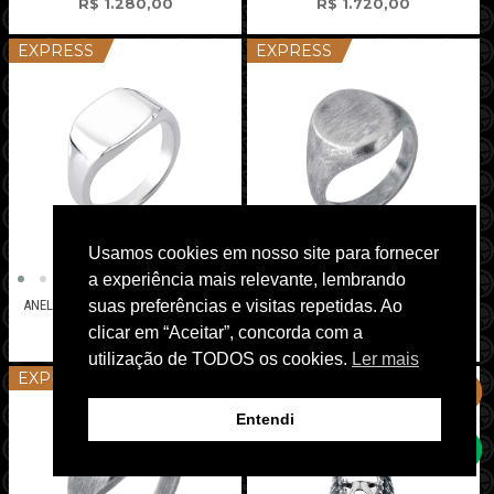
R$
1.280,00
R$
1.720,00
EXPRESS
EXPRESS
Usamos cookies em nosso site para fornecer
a experiência mais relevante, lembrando
ANEL DE SINETE QUADRADO POLIDO
ANEL DE SINETE OVAL OXIDADO
suas preferências e visitas repetidas. Ao
R$
890,00
R$
890,00
clicar em “Aceitar”, concorda com a
utilização de TODOS os cookies.
Ler mais
EXPRESS
EXPRESS
Entendi