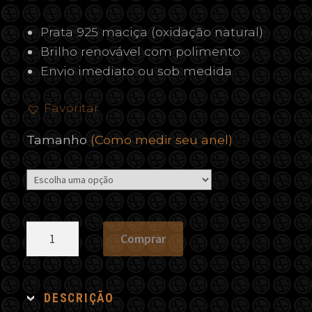
Prata 925 maciça (oxidação natural)
Brilho renovável com polimento
Envio imediato ou sob medida
Favoritar
Tamanho
(Como medir seu anel)
Anel
Comprar
São
Miguel
Arcanjo
DESCRIÇÃO
quantidade