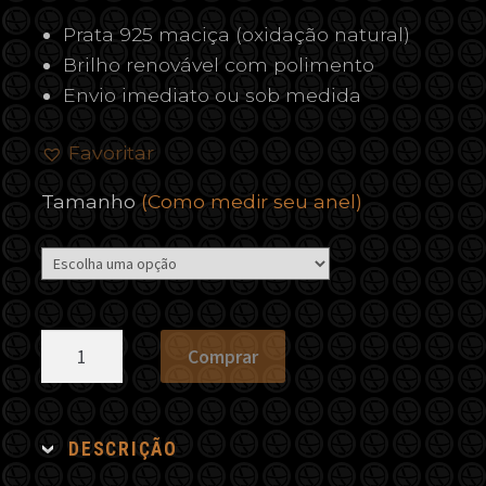
Prata 925 maciça (oxidação natural)
Brilho renovável com polimento
Envio imediato ou sob medida
Favoritar
Tamanho
(Como medir seu anel)
Anel
Comprar
Vazado
Espinélio
quantidade
DESCRIÇÃO