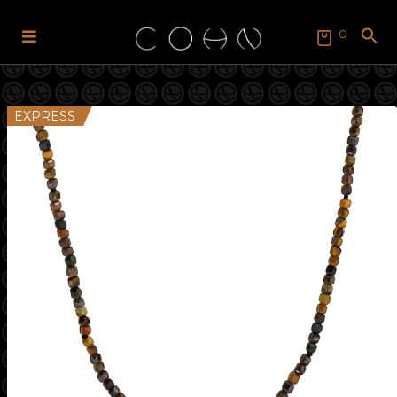
0
Pular
Pular
para
para
SEARCH
FOR:
navegação
o
Search Button
conteúdo
EXPRESS