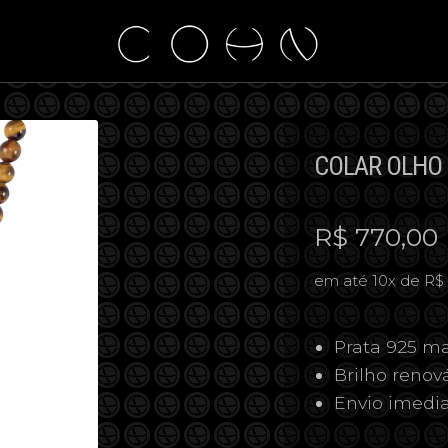
COLAR OLHO 
R$
770,00
em até 10x de R$ 
Prata 925 ma
Brilho reno
Envio imedi