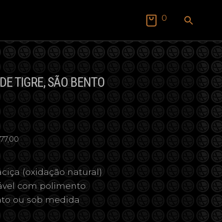
SEAR
0
FOR:
Search Butto
DE TIGRE, SÃO BENTO
77,00
ciça (oxidação natural)
vável com polimento
ato ou sob medida