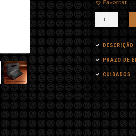
Favoritar
Colar
Olho
de
Tigre,
DESCRIÇÃO
São
Bento
PRAZO DE 
quantidade
CUIDADOS