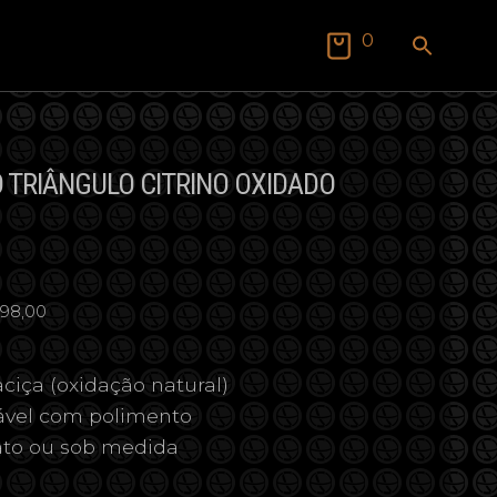
SEAR
0
FOR:
Search Butto
 TRIÂNGULO CITRINO OXIDADO
 98,00
ciça (oxidação natural)
vável com polimento
ato ou sob medida