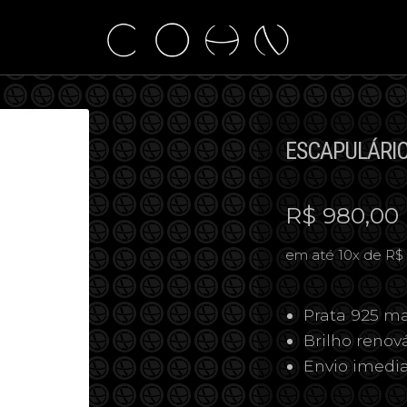
ESCAPULÁRIO
R$
980,00
em até 10x de R$
Prata 925 ma
Brilho reno
Envio imedi