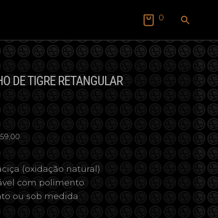
SEAR
0
FOR:
Search Butto
HO DE TIGRE RETANGULAR
 59,00
ciça (oxidação natural)
vável com polimento
ato ou sob medida