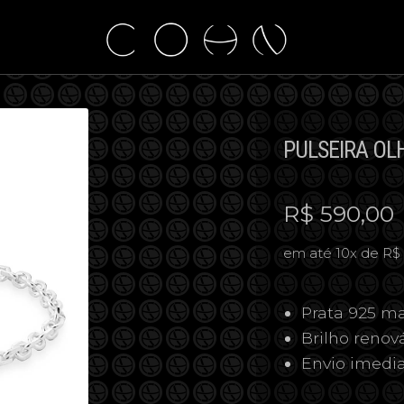
PULSEIRA OL
R$
590,00
em até 10x de R$
Prata 925 ma
Brilho reno
Envio imedi