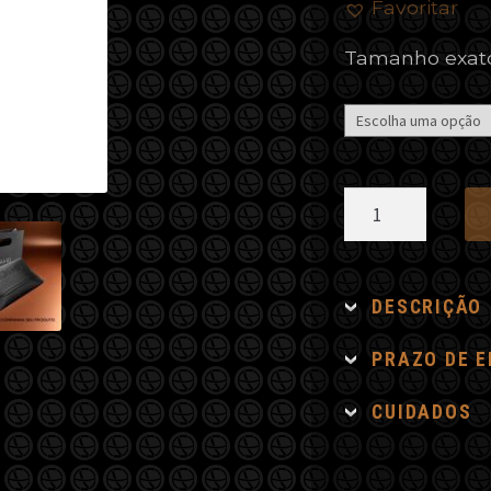
Favoritar
Tamanho exat
Pulseira
Olho
de
Tigre
DESCRIÇÃO
Retangular
quantidade
PRAZO DE 
CUIDADOS