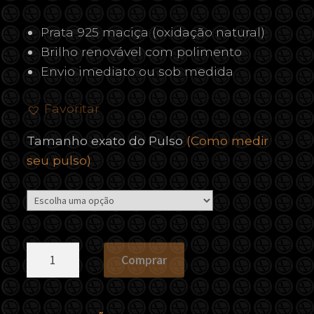
Prata 925 maciça (oxidação natural)
Brilho renovável com polimento
Envio imediato ou sob medida
Favoritar
Tamanho exato do Pulso
(Como medir
seu pulso)
Pulseira
Comprar
Riviera
Ônix
Black