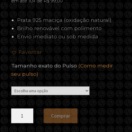
em até 10x de R$ 99,00
Prata 925 maciça (oxidação natural)
Brilho renovável com polimento
Envio imediato ou sob medida
Favoritar
Tamanho exato do Pulso
(Como medir
seu pulso)
Pulseira
Comprar
Snake
Quadrada