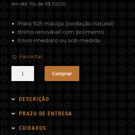
em até 10x de R$ 102,00
Prata 925 maciça (oxidação natural)
Brilho renovável com polimento
Envio imediato ou sob medida
Favoritar
Escapulário
Comprar
Ônix
e
Olho
DESCRIÇÃO
de
Tigre
PRAZO DE ENTREGA
Quadrado
CUIDADOS
quantidade