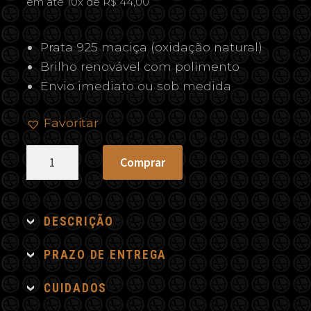
em até 10x de R$ 44,00
Prata 925 maciça (oxidação natural)
Brilho renovável com polimento
Envio imediato ou sob medida
Favoritar
Pingente
Comprar
Divino
quantidade
DESCRIÇÃO
PRAZO DE ENTREGA
CUIDADOS