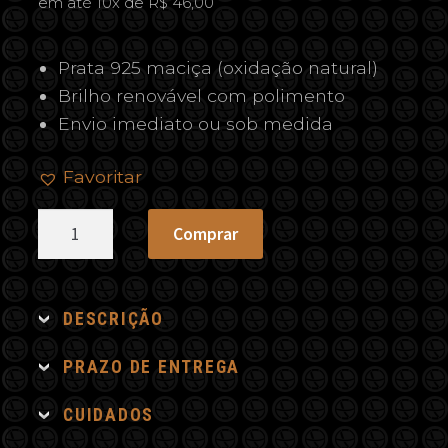
em até 10x de R$ 46,00
Prata 925 maciça (oxidação natural)
Brilho renovável com polimento
Envio imediato ou sob medida
Favoritar
Pingente
Comprar
Iemanjá
quantidade
DESCRIÇÃO
PRAZO DE ENTREGA
CUIDADOS