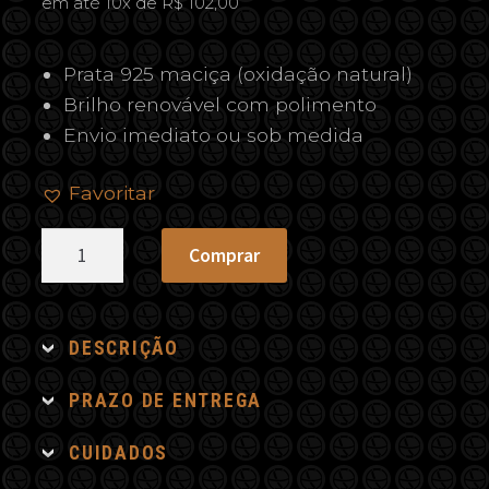
em até 10x de R$ 102,00
Prata 925 maciça (oxidação natural)
Brilho renovável com polimento
Envio imediato ou sob medida
Favoritar
Escapulário
Comprar
Milagrosa
de
Prata
DESCRIÇÃO
quantidade
PRAZO DE ENTREGA
CUIDADOS