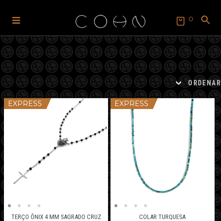
0
Pular
Pular
para
para
SEARCH
FOR:
navegação
o
Search Button
conteúdo
ORDENAR
EXPRESS
EXPRESS
TERÇO ÔNIX 4 MM SAGRADO CRUZ
COLAR TURQUESA